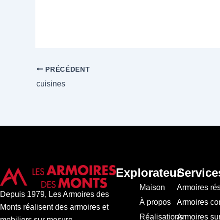
PRÉCÉDENT
cuisines
Explorateur
Service
Maison
Armoires rés
Depuis 1979, Les Armoires des
À propos
Armoires co
Monts réalisent des armoires et
Réalisations
Armoires su
mobiliers sur mesure,