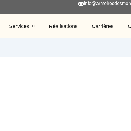
info@armoiresdesmon
Services
Réalisations
Carrières
C