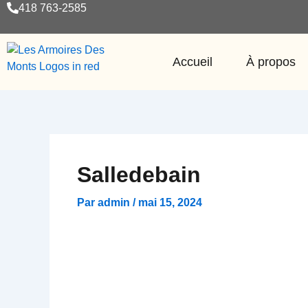
Aller
418 763-2585
au
contenu
Accueil
À propos
Salledebain
Par
admin
/
mai 15, 2024