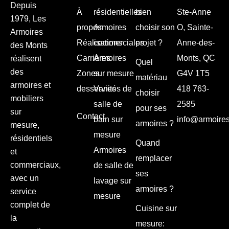
Depuis
À
résidentielles
bien
Ste-Anne
1979, Les
propos
Armoires
choisir son
O, Sainte-
Armoires
Réalisations
commerciales
projet ?
Anne-des-
des Monts
Carrières
Armoires
Monts, QC
réalisent
Quel
des
Zones
sur mesure
G4V 1T5
matériau
armoires et
desservies
Vanités de
418 763-
choisir
mobiliers
salle de
2585
pour ses
sur
Contact
bain sur
info@armoire
armoires ?
mesure,
mesure
résidentiels
Quand
Armoires
et
remplacer
commerciaux,
de salle de
ses
avec un
lavage sur
armoires ?
service
mesure
complet de
Cuisine sur
la
mesure: