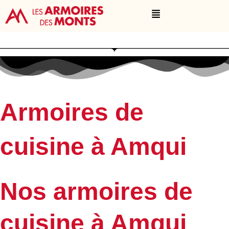
Aller
Menu
au
contenu
Armoires de
cuisine à Amqui
Nos armoires de
cuisine à Amqui