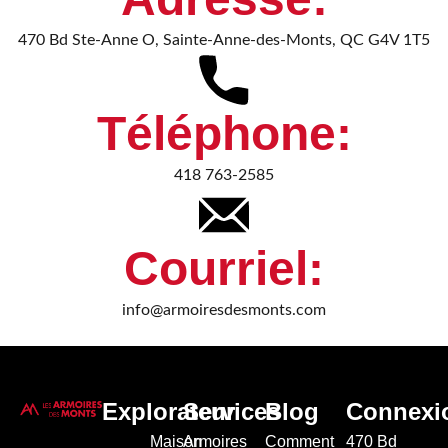
470 Bd Ste-Anne O, Sainte-Anne-des-Monts, QC G4V 1T5
Téléphone:
418 763-2585
Courriel:
info@armoiresdesmonts.com
Explorateur
Services
Blog
Connexi
Maison
Armoires
Comment
470 Bd