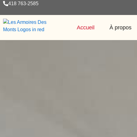
Aller
418 763-2585
au
contenu
Accueil
À propos