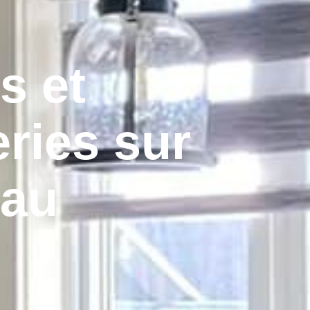
s et
eries sur
 au