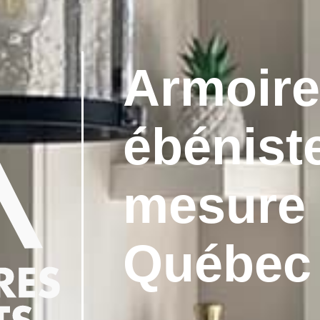
Armoire
ébénist
mesure
Québec