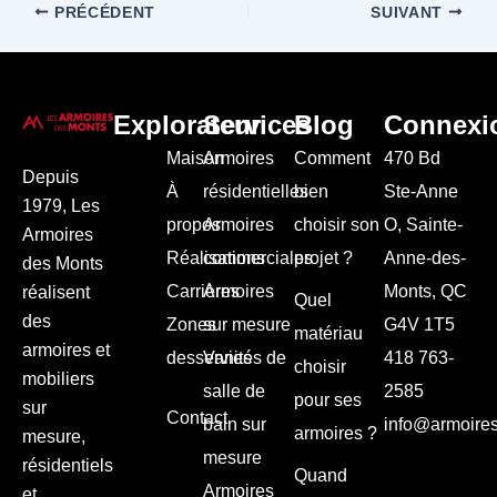
PRÉCÉDENT
SUIVANT
Explorateur
Services
Blog
Connexi
Maison
Armoires
Comment
470 Bd
Depuis
À
résidentielles
bien
Ste-Anne
1979, Les
propos
Armoires
choisir son
O, Sainte-
Armoires
Réalisations
commerciales
projet ?
Anne-des-
des Monts
Carrières
Armoires
Monts, QC
réalisent
Quel
des
Zones
sur mesure
G4V 1T5
matériau
armoires et
desservies
Vanités de
418 763-
choisir
mobiliers
salle de
2585
pour ses
sur
Contact
bain sur
info@armoire
armoires ?
mesure,
mesure
résidentiels
Quand
Armoires
et